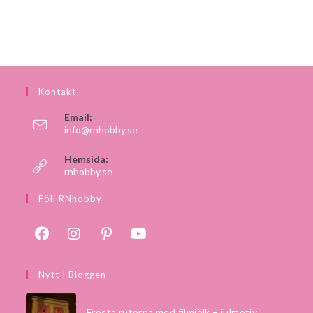
Kontakt
Email:
info@rnhobby.se
Hemsida:
rnhobby.se
Följ RNhobby
Nytt I Bloggen
Frosta rutorna med filmjölk – julmotiv