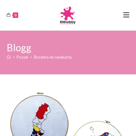
0
Blogg
>
Pyssel
>
Brodera en resekarta