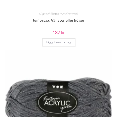
Klipp och klistra
,
Pysselmaterial
Juniorsax. Vänster eller höger
137
kr
Lägg i varukorg