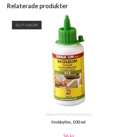
Relaterade produkter
SLUT I LAGER
Klipp och klistra
,
Pysselmaterial
Hobbylim, 100 ml
36
kr