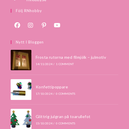
Följ RNhobby
Nytt I Bloggen
Frosta rutorna med filmjölk – julmotiv
14/11/2024
/
1 COMMENT
Konfettipoppare
17/10/2024
/
0 COMMENTS
Glittrig julgran på toarullefot
15/10/2024
/
0 COMMENTS