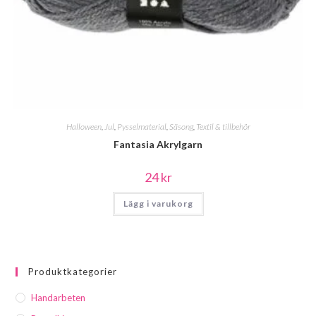
Halloween
,
Jul
,
Pysselmaterial
,
Säsong
,
Textil & tillbehör
Fantasia Akrylgarn
24
kr
Lägg i varukorg
Produktkategorier
Handarbeten