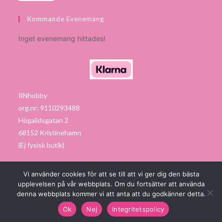
Kommande Evenemang
Inget evenemang hittades!
RNhobby
org.nr: 9110293488
Högalidsgatan 2
68152 Kristinehamn
(Ej fysisk butik)
Vi använder cookies för att se till att vi ger dig den bästa
upplevelsen på vår webbplats. Om du fortsätter att använda
Made with love by
Hjältebyrån AB
denna webbplats kommer vi att anta att du godkänner detta.
FRI FRAKT vid köp över 1000:-
Ok
Nej
Integritetspolicy
Avfärda