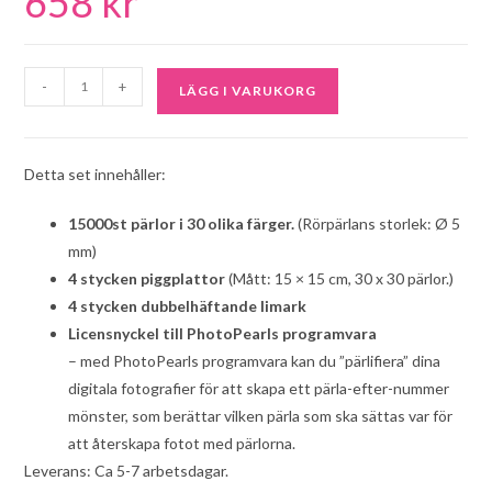
658
kr
-
+
LÄGG I VARUKORG
Detta set innehåller:
15000st pärlor i 30 olika färger.
(Rörpärlans storlek: Ø 5
mm)
4 stycken piggplattor
(Mått: 15 × 15 cm, 30 x 30 pärlor.)
4 stycken dubbelhäftande limark
Licensnyckel till PhotoPearls programvara
– med PhotoPearls programvara kan du ”pärlifiera” dina
digitala fotografier för att skapa ett pärla-efter-nummer
mönster, som berättar vilken pärla som ska sättas var för
att återskapa fotot med pärlorna.
Leverans: Ca 5-7 arbetsdagar.