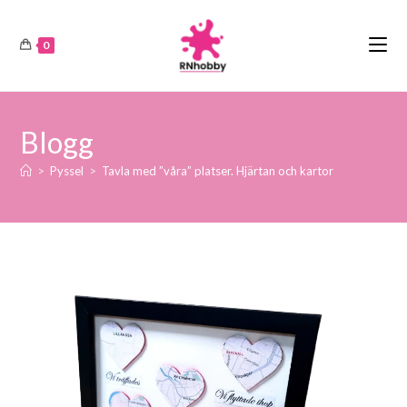
0
Blogg
>
Pyssel
>
Tavla med ”våra” platser. Hjärtan och kartor