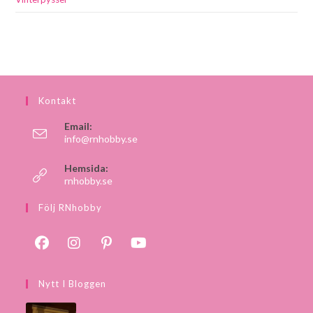
Kontakt
Email:
info@rnhobby.se
Hemsida:
rnhobby.se
Följ RNhobby
Nytt I Bloggen