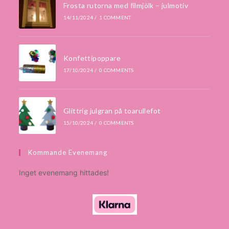
Frosta rutorna med filmjölk – julmotiv
14/11/2024
/
1 COMMENT
Konfettipoppare
17/10/2024
/
0 COMMENTS
Glittrig julgran på toarullefot
15/10/2024
/
0 COMMENTS
Kommande Evenemang
Inget evenemang hittades!