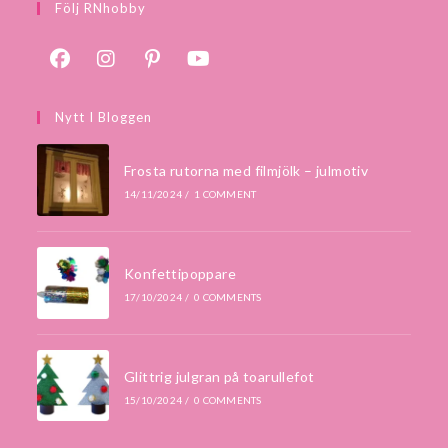
Följ RNhobby
Nytt I Bloggen
Frosta rutorna med filmjölk – julmotiv
14/11/2024
/
1 COMMENT
Konfettipoppare
17/10/2024
/
0 COMMENTS
Glittrig julgran på toarullefot
15/10/2024
/
0 COMMENTS