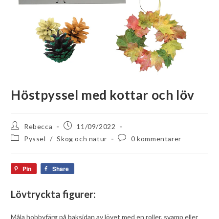
Höstpyssel med kottar och löv
Rebecca
11/09/2022
Pyssel
/
Skog och natur
0 kommentarer
Pin
Share
Lövtryckta figurer:
Måla hobbyfärg på baksidan av lövet med en roller, svamp eller